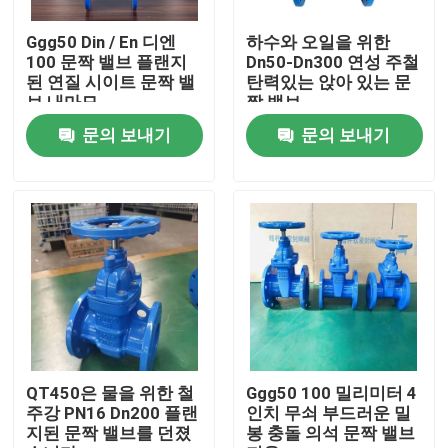
Ggg50 Din / En 디엔
하수와 오일을 위한
제품 소개
100 문짝 밸브 플랜지
Dn50-Dn300 연성 주철
된 연질 시이트 문짝 밸
탄력있는 앉아 있는 문
브 내마모
짝 밸브
부드러운 밀봉 문짝 밸브
문의 보내기
문의 보내기
레질리언트 시트 문짝 밸브
탄력 있는 자리 문짝 밸브
연성 주철 문짝 밸브
연성 주철 Ｙ 체
QT450은 물을 위한 철
Ggg50 100 밀리미터 4
주강 PN16 Dn200 플랜
인치 무쇠 부드러운 밀
지된 문짝 밸브를 던졌
봉 충돌 의석 문짝 밸브
무쇠 Ｙ 필터