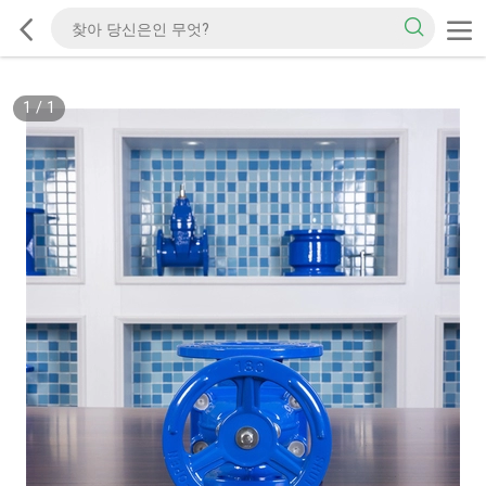
1
/
1