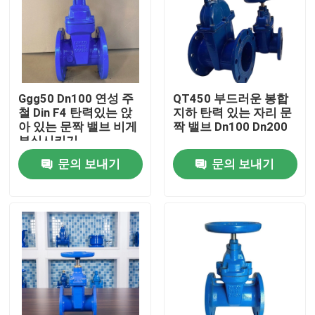
Ggg50 Dn100 연성 주
QT450 부드러운 봉합
철 Din F4 탄력있는 앉
지하 탄력 있는 자리 문
아 있는 문짝 밸브 비게
짝 밸브 Dn100 Dn200
부식시키기
문의 보내기
문의 보내기
홈
회사 소개
접촉