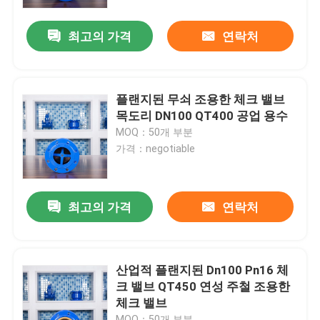
최고의 가격
연락처
제품 소개
부드러운 밀봉 문짝 밸브
플랜지된 무쇠 조용한 체크 밸브
목도리 DN100 QT400 공업 용수
레질리언트 시트 문짝 밸브
MOQ：50개 부분
가격：negotiable
탄력 있는 자리 문짝 밸브
최고의 가격
연락처
연성 주철 문짝 밸브
연성 주철 Ｙ 체
산업적 플랜지된 Dn100 Pn16 체
크 밸브 QT450 연성 주철 조용한
체크 밸브
무쇠 Ｙ 필터
MOQ：50개 부분