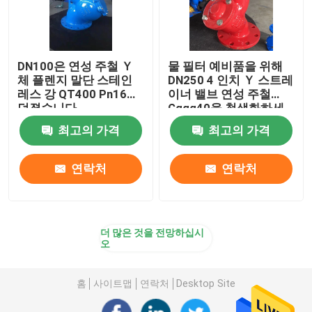
DN100은 연성 주철 Ｙ
물 필터 예비품을 위해
체 플렌지 말단 스테인
DN250 4 인치 Ｙ 스트레
레스 강 QT400 Pn16을
이너 밸브 연성 주철
던졌습니다
Gggg40을 청색화하세
요
최고의 가격
최고의 가격
연락처
연락처
더 많은 것을 전망하십시
오
홈
사이트맵
연락처
Desktop Site