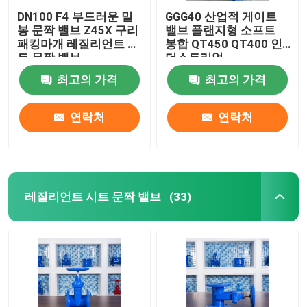
DN100 F4 부드러운 밀
GGG40 산업적 게이트
봉 문짝 밸브 Z45X 구리
밸브 플랜지형 소프트
패킹마개 레질리언트 시
봉합 QT450 QT400 인
트 문짝 밸브
더스트리얼
최고의 가격
최고의 가격
연락처
연락처
레질리언트 시트 문짝 밸브
(33)