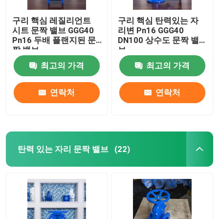
구리 핵심 레질리언트
구리 핵심 탄력있는 자
시트 문짝 밸브 GGG40
리변 Pn16 GGG40
Pn16 두배 플랜지된 문
DN100 상수도 문짝 밸
짝 밸브
브
최고의 가격
최고의 가격
연락처
연락처
탄력 있는 자리 문짝 밸브
(22)