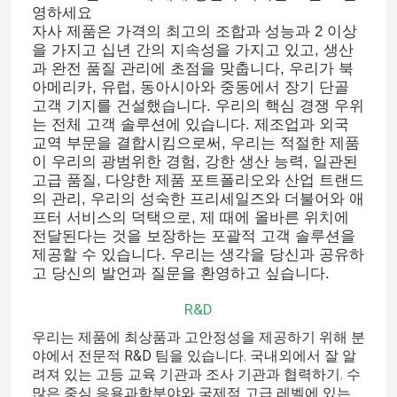
영하세요
자사 제품은 가격의 최고의 조합과 성능과 2 이상
공장 여행
을 가지고 십년 간의 지속성을 가지고 있고, 생산
과 완전 품질 관리에 초점을 맞춥니다, 우리가 북
아메리카, 유럽, 동아시아와 중동에서 장기 단골
고객 기지를 건설했습니다. 우리의 핵심 경쟁 우위
품질 관리
는 전체 고객 솔루션에 있습니다. 제조업과 외국
교역 부문을 결합시킴으로써, 우리는 적절한 제품
이 우리의 광범위한 경험, 강한 생산 능력, 일관된
연락주세요
고급 품질, 다양한 제품 포트폴리오와 산업 트랜드
의 관리, 우리의 성숙한 프리세일즈와 더불어와 애
프터 서비스의 덕택으로, 제 때에 올바른 위치에
경우
전달된다는 것을 보장하는 포괄적 고객 솔루션을
제공할 수 있습니다. 우리는 생각을 당신과 공유하
고 당신의 발언과 질문을 환영하고 싶습니다.
부드러운 밀봉 문짝 밸브
R&D
레질리언트 시트 문짝 밸브
우리는 제품에 최상품과 고안정성을 제공하기 위해 분
야에서 전문적 R&D 팀을 있습니다. 국내외에서 잘 알
려져 있는 고등 교육 기관과 조사 기관과 협력하기. 수
탄력 있는 자리 문짝 밸브
많은 중심 응용과학분야와 국제적 고급 레벨에 있는