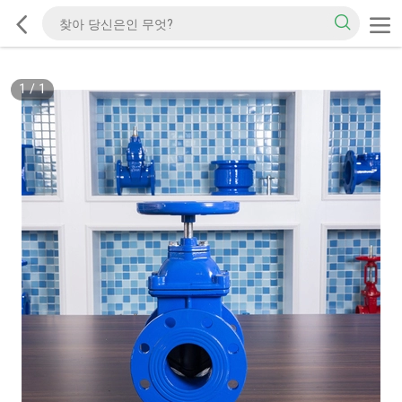
1
/
1