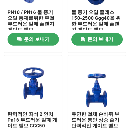
PN10 / PN16 물 증기
물 증기 오일 클래스
제품 소개
오일 통제를위한 주철
150-2500 Ggg40을 위
부드러운 밀폐 플랜지
한 부드러운 밀폐 플랜
게이트 밸브
지 게이트 밸브
부드러운 밀봉 문짝 밸브
문의 보내기
문의 보내기
레질리언트 시트 문짝 밸브
탄력 있는 자리 문짝 밸브
연성 주철 문짝 밸브
연성 주철 Ｙ 체
탄력적인 좌석 2 인치
유연한 철체 손바퀴 부
Pn16 부드러운 밀폐 게
드러운 봉인 상승 줄기
이트 밸브 GGG50
탄력적인 게이트 밸브
무쇠 Ｙ 필터