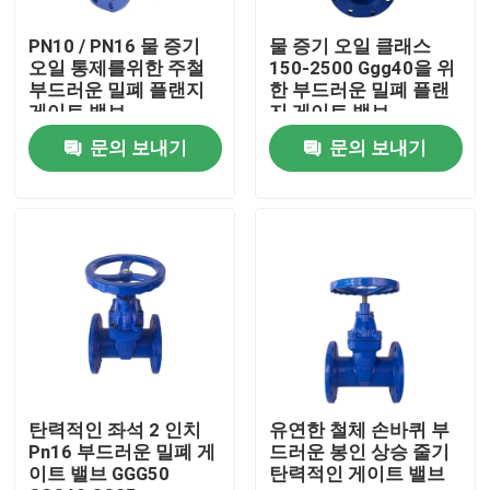
PN10 / PN16 물 증기
물 증기 오일 클래스
제품 소개
오일 통제를위한 주철
150-2500 Ggg40을 위
부드러운 밀폐 플랜지
한 부드러운 밀폐 플랜
게이트 밸브
지 게이트 밸브
부드러운 밀봉 문짝 밸브
문의 보내기
문의 보내기
레질리언트 시트 문짝 밸브
탄력 있는 자리 문짝 밸브
연성 주철 문짝 밸브
연성 주철 Ｙ 체
탄력적인 좌석 2 인치
유연한 철체 손바퀴 부
Pn16 부드러운 밀폐 게
드러운 봉인 상승 줄기
이트 밸브 GGG50
탄력적인 게이트 밸브
무쇠 Ｙ 필터