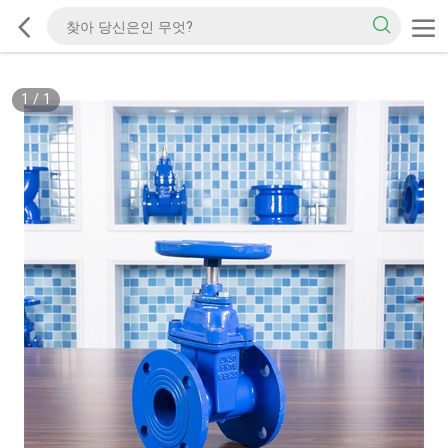
1
/
1