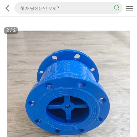
2
/
2