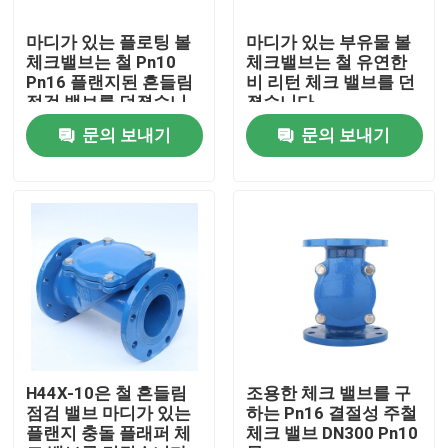
마디가 있는 플로팅 볼
마디가 있는 부유물 볼
공장 여행
체크밸브는 철 Pn10
체크밸브는 철 유연한
Pn16 플랜지된 흔들림
비 리턴 체크 밸브를 던
점검 밸브를 던졌습니
졌습니다
품질 관리
다
문의 보내기
문의 보내기
연락주세요
경우
부드러운 밀봉 문짝 밸브
레질리언트 시트 문짝 밸브
H44X-10은 철 흔들림
조용한 체크 밸브를 구
점검 밸브 마디가 있는
하는 Pn16 결절성 주철
플랜지 충돌 플래퍼 체
체크 밸브 DN300 Pn10
탄력 있는 자리 문짝 밸브